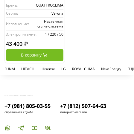
Бренд:
QUATTROCLIMA
Серия:
Verona
Настенная
Исполнение:
сплит-система
Электропитание:
1 / 220 / 50
43 400 ₽
В корзину
FUNAI
HITACHI
Hisense
LG
ROYAL CLIMA
New Energy
FUJ
КУПИТЬ И УСТАНОВИТЬ КОНДИЦИОНЕР В СПБ - МАГАЗИН КОНДИЦИОНЕРОВ FRESH AIR LIFE
+7 (981) 805-03-55
+7 (812) 507-64-63
справочная служба
интернет-магазин