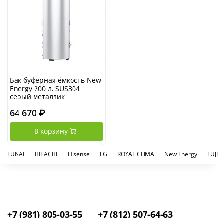
Бак буферная ёмкость New
Energy 200 л, SUS304
серый металлик
64 670 ₽
В корзину
FUNAI
HITACHI
Hisense
LG
ROYAL CLIMA
New Energy
FUJ
КУПИТЬ И УСТАНОВИТЬ КОНДИЦИОНЕР В СПБ - МАГАЗИН КОНДИЦИОНЕРОВ FRESH AIR LIFE
+7 (981) 805-03-55
+7 (812) 507-64-63