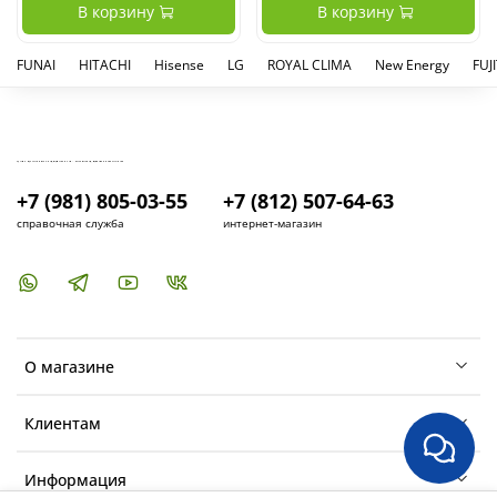
В корзину
В корзину
FUNAI
HITACHI
Hisense
LG
ROYAL CLIMA
New Energy
FUJ
КУПИТЬ И УСТАНОВИТЬ КОНДИЦИОНЕР В СПБ - МАГАЗИН КОНДИЦИОНЕРОВ FRESH AIR LIFE
+7 (981) 805-03-55
+7 (812) 507-64-63
справочная служба
интернет-магазин
О магазине
Клиентам
Информация