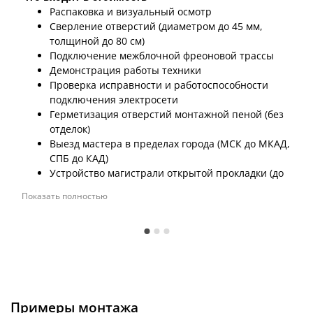
Распаковка и визуальный осмотр
Сверление отверстий (диаметром до 45 мм,
толщиной до 80 см)
Подключение межблочной фреоновой трассы
Демонстрация работы техники
Проверка исправности и работоспособности
подключения электросети
Герметизация отверстий монтажной пеной (без
отделок)
Выезд мастера в пределах города (МСК до МКАД,
СПБ до КАД)
Устройство магистрали открытой прокладки (до
2 метров толщины от 0,76 мм до 0,81 мм)
Показать полностью
Монтаж кронштейна на стену
Подвесы техники на готовый настенный
кронштейн
Выставление по рекомендации
Проверка герметичности всех соединений
Проверка давления хладагента (фреона)
Краткая консультация по вопросам эксплуатации
Проверка работоспособности
Примеры монтажа