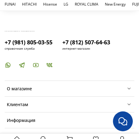
FUNAI
HITACHI
Hisense
LG
ROYAL CLIMA
New Energy
FUJ
Удлинение проводов питания
Усиленный кронштейн
Удлинение декоративного короба
Удлинение трасс
Монтаж помпы
КУПИТЬ И УСТАНОВИТЬ КОНДИЦИОНЕР В СПБ - МАГАЗИН КОНДИЦИОНЕРОВ FRESH AIR LIFE
Работа со страховкой
+7 (981) 805-03-55
+7 (812) 507-64-63
Демонтаж/монтаж стеклопакета
справочная служба
интернет-магазин
Коробочный декоративный (1 м)
Штробление
Уголок декоративный
Монтаж внешнего блока на шпильки
Монтаж на противовибрационные подушки
О магазине
Клиентам
Информация