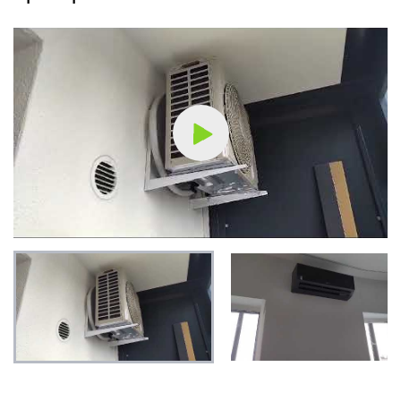
Подключение к готовым точкам электросети
Что не входит в стоимость
Демонтаж сплит-системы (наружного и
внутреннего блоков)
Работа с вентилируемым фасадом
Напольный кронштейн
Монтаж наружного блока на правую стену (от
окна)
Монтаж наружного блока на стену (от окна)
Выезд мастера за административные районы
города (МСК за МКАД, СПБ за КАД)
Монтаж на траверсах
Монтаж трасс по потолку
Демонтаж межблочной трассы сплит-системы
(открытого типа)
Использование
Монтаж внешнего блока сплит-системы в
корзину
Обмотка тефлоновой лентой
Работа на лестницах
Сверление дополнительных отверстий