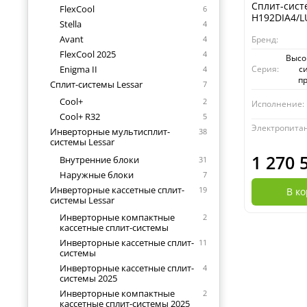
Сплит-сист
FlexCool
6
H192DIA4/L
Stella
4
Avant
4
Бренд:
FlexCool 2025
4
Высо
Серия:
с
Enigma II
4
п
Сплит-системы Lessar
7
Cool+
2
Исполнение:
Cool+ R32
5
Электропита
Инверторные мультисплит-
38
системы Lessar
1 270 
Внутренние блоки
31
Наружные блоки
7
Инверторные кассетные сплит-
19
В к
системы Lessar
Инверторные компактные
2
кассетные сплит-системы
Инверторные кассетные сплит-
11
системы
Инверторные кассетные сплит-
4
системы 2025
Инверторные компактные
2
кассетные сплит-системы 2025