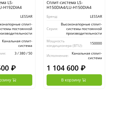
ема LS-
Сплит-система LS-
U-H192DIA4
H150DIA4/LU-H150DIA4
LESSAR
Бренд:
LESSAR
конапорные сплит-
Высоконапорные сплит-
истемы постоянной
Серия:
системы постоянной
роизводительности
производительности
Канальная сплит-
Мощность
150000
система
кондиционера (BTU):
ние:
3 / 380 / 50
Канальная сплит-
Исполнение:
система
500 ₽
1 104 600 ₽
орзину
В корзину