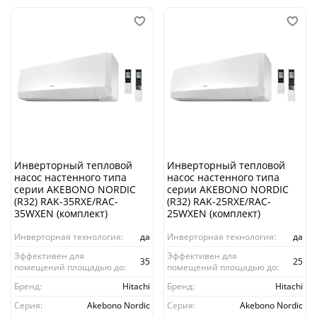
Инверторный тепловой
Инверторный тепловой
насос настенного типа
насос настенного типа
серии AKEBONO NORDIC
серии AKEBONO NORDIC
(R32) RAK-35RXE/RAC-
(R32) RAK-25RXE/RAC-
35WXEN (комплект)
25WXEN (комплект)
Инверторная технология:
да
Инверторная технология:
да
Эффективен для
Эффективен для
35
25
помещений площадью до:
помещений площадью до:
Бренд:
Hitachi
Бренд:
Hitachi
Серия:
Akebono Nordic
Серия:
Akebono Nordic