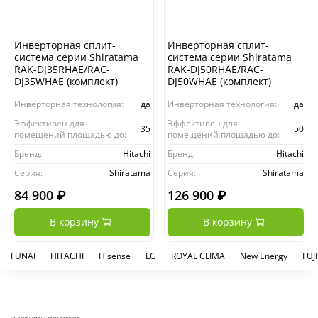
Инверторная сплит-
Инверторная сплит-
система серии Shiratama
система серии Shiratama
RAK-DJ35RHAE/RAC-
RAK-DJ50RHAE/RAC-
DJ35WHAE (комплект)
DJ50WHAE (комплект)
Инверторная технология:
да
Инверторная технология:
да
Эффективен для
Эффективен для
35
50
помещений площадью до:
помещений площадью до:
Бренд:
Hitachi
Бренд:
Hitachi
Серия:
Shiratama
Серия:
Shiratama
84 900 ₽
126 900 ₽
В корзину
В корзину
FUNAI
HITACHI
Hisense
LG
ROYAL CLIMA
New Energy
FUJ
КУПИТЬ И УСТАНОВИТЬ КОНДИЦИОНЕР В СПБ - МАГАЗИН КОНДИЦИОНЕРОВ FRESH AIR LIFE