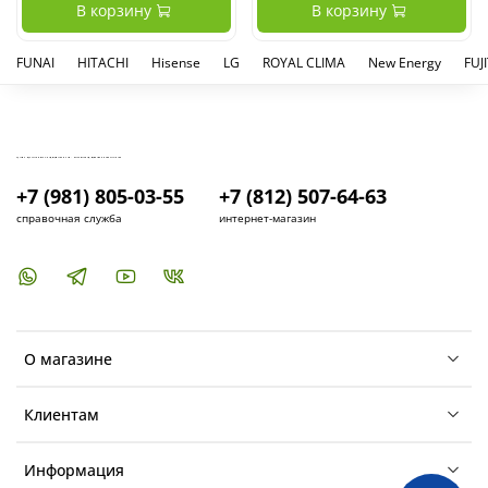
В корзину
В корзину
FUNAI
HITACHI
Hisense
LG
ROYAL CLIMA
New Energy
FUJ
КУПИТЬ И УСТАНОВИТЬ КОНДИЦИОНЕР В СПБ - МАГАЗИН КОНДИЦИОНЕРОВ FRESH AIR LIFE
+7 (981) 805-03-55
+7 (812) 507-64-63
справочная служба
интернет-магазин
О магазине
Клиентам
Информация