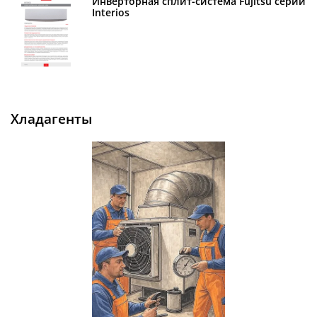
Инверторная сплит-система Fujitsu серии
Interios
хладагенты