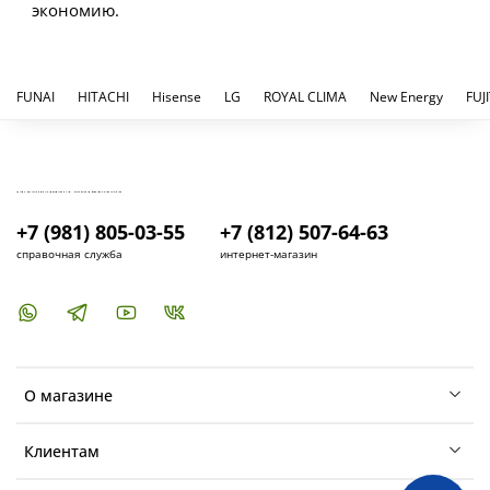
экономию.
FUNAI
HITACHI
Hisense
LG
ROYAL CLIMA
New Energy
FUJ
КУПИТЬ И УСТАНОВИТЬ КОНДИЦИОНЕР В СПБ - МАГАЗИН КОНДИЦИОНЕРОВ FRESH AIR LIFE
+7 (981) 805-03-55
+7 (812) 507-64-63
справочная служба
интернет-магазин
О магазине
Клиентам