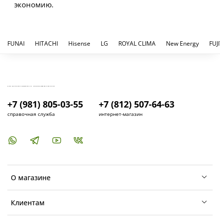
экономию.
FUNAI
HITACHI
Hisense
LG
ROYAL CLIMA
New Energy
FUJ
КУПИТЬ И УСТАНОВИТЬ КОНДИЦИОНЕР В СПБ - МАГАЗИН КОНДИЦИОНЕРОВ FRESH AIR LIFE
+7 (981) 805-03-55
+7 (812) 507-64-63
справочная служба
интернет-магазин
О магазине
Клиентам