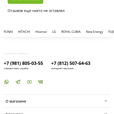
Отзывов еще никто не оставлял
FUNAI
HITACHI
Hisense
LG
ROYAL CLIMA
New Energy
FUJ
КУПИТЬ И УСТАНОВИТЬ КОНДИЦИОНЕР В СПБ - МАГАЗИН КОНДИЦИОНЕРОВ FRESH AIR LIFE
+7 (981) 805-03-55
+7 (812) 507-64-63
справочная служба
интернет-магазин
О магазине