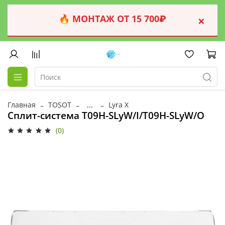
🔥 МОНТАЖ ОТ 15 700₽
×
Главная
TOSOT
...
Lyra X
Сплит-система T09H-SLyW/I/T09H-SLyW/O
(0)