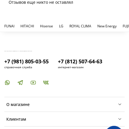
Отзывов еще никто не оставлял
FUNAI
HITACHI
Hisense
LG
ROYAL CLIMA
New Energy
FUJ
КУПИТЬ И УСТАНОВИТЬ КОНДИЦИОНЕР В СПБ - МАГАЗИН КОНДИЦИОНЕРОВ FRESH AIR LIFE
+7 (981) 805-03-55
+7 (812) 507-64-63
справочная служба
интернет-магазин
О магазине
Клиентам