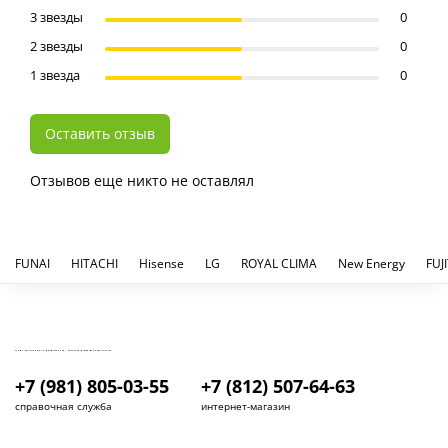
3 звезды
0
2 звезды
0
1 звезда
0
Оставить отзыв
Отзывов еще никто не оставлял
FUNAI
HITACHI
Hisense
LG
ROYAL CLIMA
New Energy
FUJ
КУПИТЬ И УСТАНОВИТЬ КОНДИЦИОНЕР В СПБ - МАГАЗИН КОНДИЦИОНЕРОВ FRESH AIR LIFE
+7 (981) 805-03-55
+7 (812) 507-64-63
справочная служба
интернет-магазин