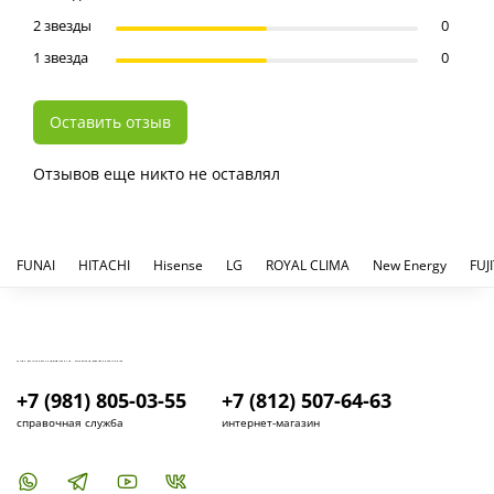
2 звезды
0
1 звезда
0
Оставить отзыв
Отзывов еще никто не оставлял
FUNAI
HITACHI
Hisense
LG
ROYAL CLIMA
New Energy
FUJ
КУПИТЬ И УСТАНОВИТЬ КОНДИЦИОНЕР В СПБ - МАГАЗИН КОНДИЦИОНЕРОВ FRESH AIR LIFE
+7 (981) 805-03-55
+7 (812) 507-64-63
справочная служба
интернет-магазин