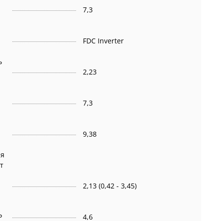
7,3
FDC Inverter
ь
2,23
7,3
9,38
ая
т
2,13 (0,42 - 3,45)
P
4,6