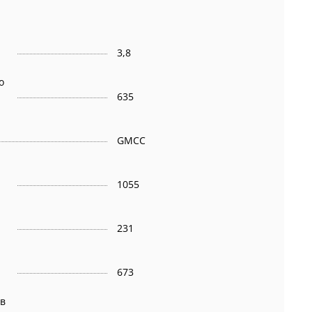
3,8
о
635
GMCC
1055
231
673
 в