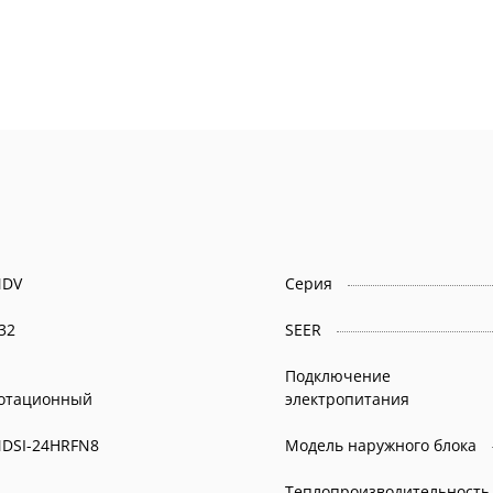
DV
Серия
32
SEER
Подключение
отационный
электропитания
DSI-24HRFN8
Модель наружного блока
Теплопроизводительность