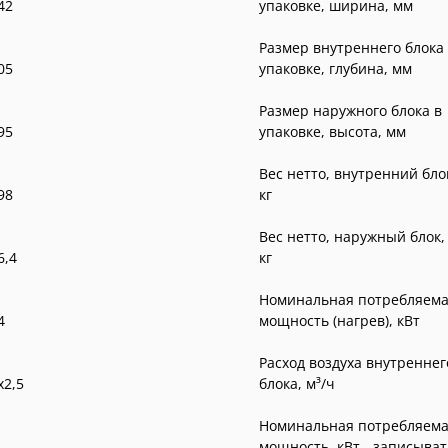
42
упаковке, ширина, мм
Размер внутреннего блока
05
упаковке, глубина, мм
Размер наружного блока в
95
упаковке, высота, мм
Вес нетто, внутренний бло
98
кг
Вес нетто, наружный блок,
6,4
кг
Номинальная потребляем
4
мощность (нагрев), кВт
Расход воздуха внутреннег
x2,5
блока, м³/ч
Номинальная потребляем
мощность, кВт - записыват