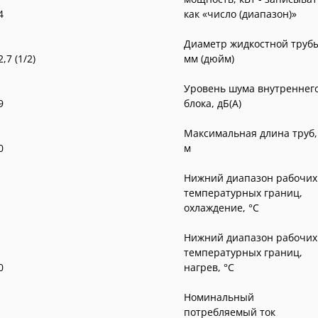
4
как «число (диапазон)»
Диаметр жидкостной труб
2,7 (1/2)
мм (дюйм)
Уровень шума внутреннег
9
блока, дБ(А)
Максимальная длина труб,
0
м
Нижний диапазон рабочих
температурных границ,
охлаждение, °C
Нижний диапазон рабочих
температурных границ,
0
нагрев, °C
Номинальный
потребляемый ток