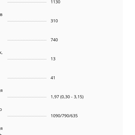
1130
 в
310
740
к,
13
41
ая
1,97 (0,30 - 3,15)
о
1090/790/635
ая
ь