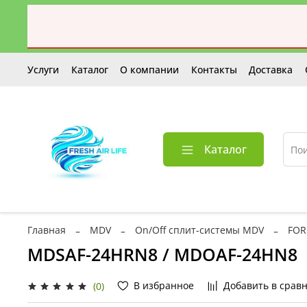
Услуги
Каталог
О компании
Контакты
Доставка
Каталог
Главная
MDV
On/Off сплит-системы MDV
FOR
MDSAF-24HRN8 / MDOAF-24HN8
В избранное
Добавить в срав
(0)