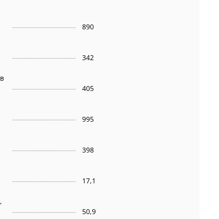
890
342
 в
405
995
398
17,1
,
50,9