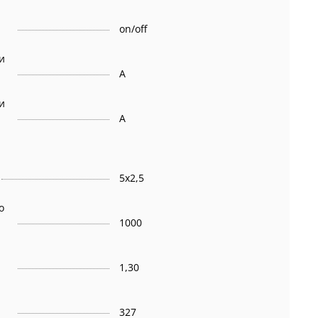
on/off
и
A
и
A
5х2,5
о
1000
1,30
327