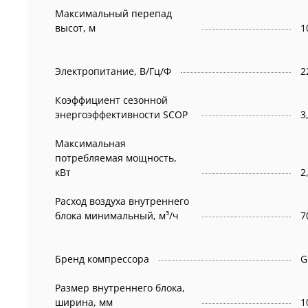
Максимальный перепад
высот, м
1
Электропитание, В/Гц/Ф
2
Коэффициент сезонной
энергоэффективности SCOP
3
Максимальная
потребляемая мощность,
кВт
2
Расход воздуха внутреннего
блока минимальный, м³/ч
7
Бренд компрессора
G
Размер внутреннего блока,
ширина, мм
1