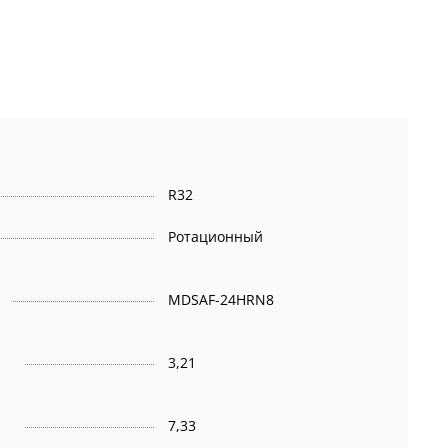
R32
Ротационный
MDSAF-24HRN8
3,21
,
7,33