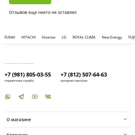
Отзывов еще никто не оставлял
FUNAI
HITACHI
Hisense
LG
ROYAL CLIMA
New Energy
FUJ
КУПИТЬ И УСТАНОВИТЬ КОНДИЦИОНЕР В СПБ - МАГАЗИН КОНДИЦИОНЕРОВ FRESH AIR LIFE
+7 (981) 805-03-55
+7 (812) 507-64-63
справочная служба
интернет-магазин
О магазине
Клиентам