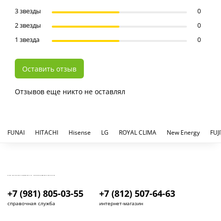
3 звезды
0
2 звезды
0
1 звезда
0
Оставить отзыв
Отзывов еще никто не оставлял
FUNAI
HITACHI
Hisense
LG
ROYAL CLIMA
New Energy
FUJ
КУПИТЬ И УСТАНОВИТЬ КОНДИЦИОНЕР В СПБ - МАГАЗИН КОНДИЦИОНЕРОВ FRESH AIR LIFE
+7 (981) 805-03-55
+7 (812) 507-64-63
справочная служба
интернет-магазин