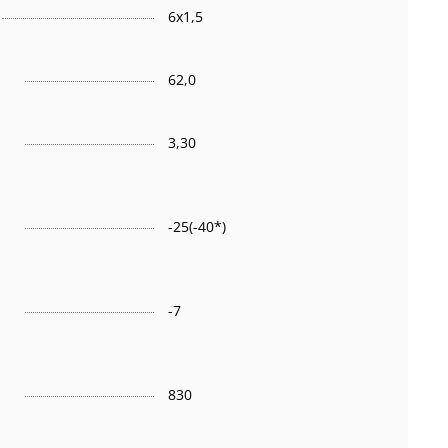
6х1,5
62,0
3,30
-25(-40*)
-7
830