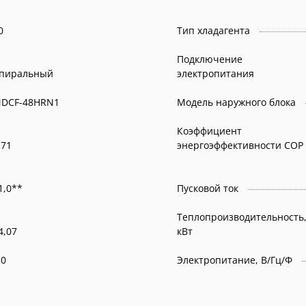
0
Тип хладагента
Подключение
пиральный
электропитания
DCF-48HRN1
Модель наружного блока
Коэффициент
,71
энергоэффективности COP
1,0**
Пусковой ток
Теплопроизводительность
4,07
кВт
,0
Электропитание, В/Гц/Ф