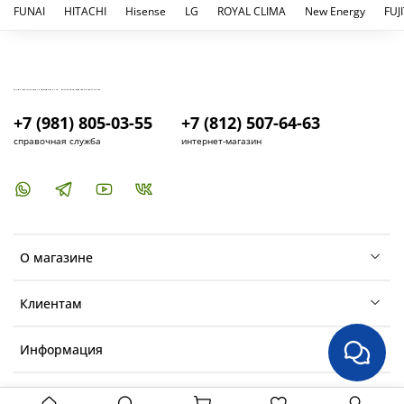
FUNAI
HITACHI
Hisense
LG
ROYAL CLIMA
New Energy
FUJ
КУПИТЬ И УСТАНОВИТЬ КОНДИЦИОНЕР В СПБ - МАГАЗИН КОНДИЦИОНЕРОВ FRESH AIR LIFE
+7 (981) 805-03-55
+7 (812) 507-64-63
справочная служба
интернет-магазин
О магазине
Клиентам
Информация