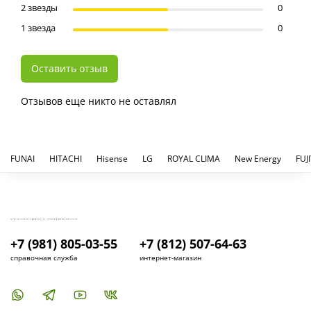
2 звезды
0
1 звезда
0
Оставить отзыв
Отзывов еще никто не оставлял
FUNAI
HITACHI
Hisense
LG
ROYAL CLIMA
New Energy
FUJ
КУПИТЬ И УСТАНОВИТЬ КОНДИЦИОНЕР В СПБ - МАГАЗИН КОНДИЦИОНЕРОВ FRESH AIR LIFE
+7 (981) 805-03-55
+7 (812) 507-64-63
справочная служба
интернет-магазин