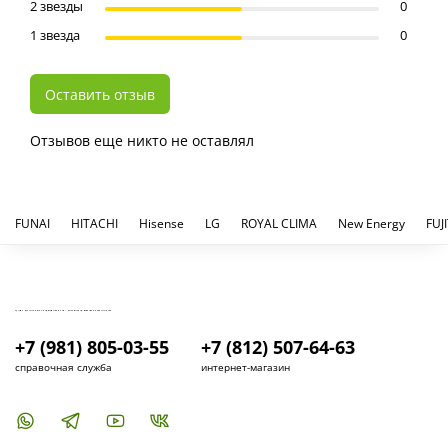
2 звезды
0
1 звезда
0
Оставить отзыв
Отзывов еще никто не оставлял
FUNAI
HITACHI
Hisense
LG
ROYAL CLIMA
New Energy
FUJ
КУПИТЬ И УСТАНОВИТЬ КОНДИЦИОНЕР В СПБ - МАГАЗИН КОНДИЦИОНЕРОВ FRESH AIR LIFE
+7 (981) 805-03-55
+7 (812) 507-64-63
справочная служба
интернет-магазин