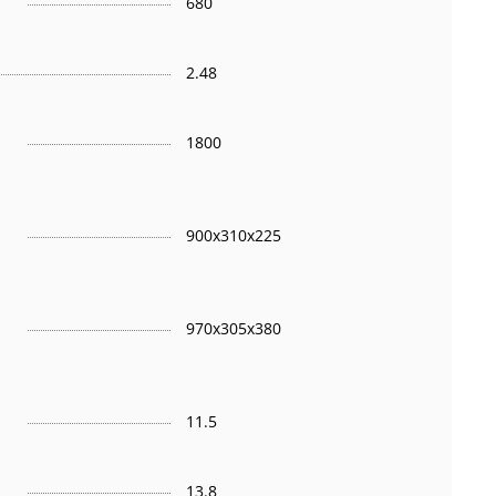
680
2.48
1800
900x310x225
970x305x380
11.5
13.8