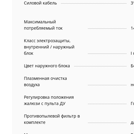
Силовой кабель
3
Максимальный
потребляемый ток
1
Класс электрозащиты,
внутренний / наружный
блок
I
Цвет наружного блока
Б
Плазменная очистка
воздуха
н
Регулировка положения
жалюзи с пульта ДУ
Г
Противопылевой фильтр в
комплекте
д