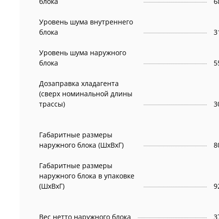
блока
6
Уровень шума внутреннего
блока
3
Уровень шума наружного
блока
5
Дозаправка хладагента
(сверх номинальной длины
трассы)
3
Габаритные размеры
наружного блока (ШxВxГ)
8
Габаритные размеры
наружного блока в упаковке
(ШxВxГ)
9
Вес нетто наружного блока
3