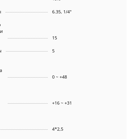
ы
6.35, 1/4"
о
 и
15
ы
5
а
0 ~ +48
+16 ~ +31
4*2,5