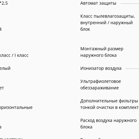
*2,5
Автомат защиты
Класс пылевлагозащиты,
внутренний / наружный
4
блок
Монтажный размер
 класс / I класс
наружного блока
елый
Ионизатор воздуха
Ультрафиолетовое
ет
обеззараживание
Дополнительные фильтры
оризонтальные
тонкой очистки в комплект
Расход воздуха наружного
а
блока