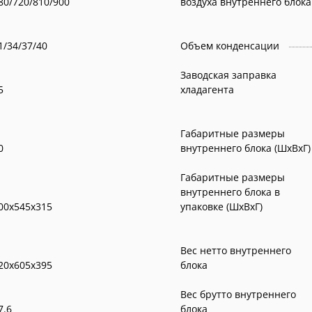
80/720/810/900
воздуха внутреннего блока
1/34/37/40
Объем конденсации
Заводская заправка
5
хладагента
Габаритные размеры
0
внутреннего блока (ШxВxГ)
Габаритные размеры
внутреннего блока в
00x545x315
упаковке (ШxВxГ)
Вес нетто внутреннего
20x605x395
блока
Вес брутто внутреннего
7.6
блока