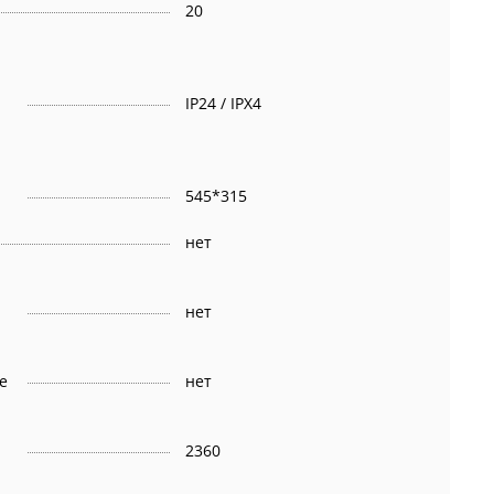
20
IP24 / IPX4
545*315
нет
нет
е
нет
2360