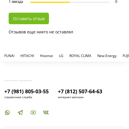
1 звезда
0
Оставить отзыв
Отзывов еще никто не оставлял
FUNAI
HITACHI
Hisense
LG
ROYAL CLIMA
New Energy
FUJ
КУПИТЬ И УСТАНОВИТЬ КОНДИЦИОНЕР В СПБ - МАГАЗИН КОНДИЦИОНЕРОВ FRESH AIR LIFE
+7 (981) 805-03-55
+7 (812) 507-64-63
справочная служба
интернет-магазин