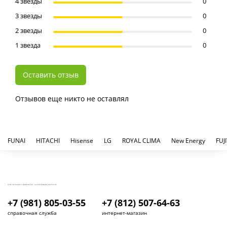
4 звезды
0
3 звезды
0
2 звезды
0
1 звезда
0
Оставить отзыв
Отзывов еще никто не оставлял
FUNAI
HITACHI
Hisense
LG
ROYAL CLIMA
New Energy
FUJ
КУПИТЬ И УСТАНОВИТЬ КОНДИЦИОНЕР В СПБ - МАГАЗИН КОНДИЦИОНЕРОВ FRESH AIR LIFE
+7 (981) 805-03-55
+7 (812) 507-64-63
справочная служба
интернет-магазин