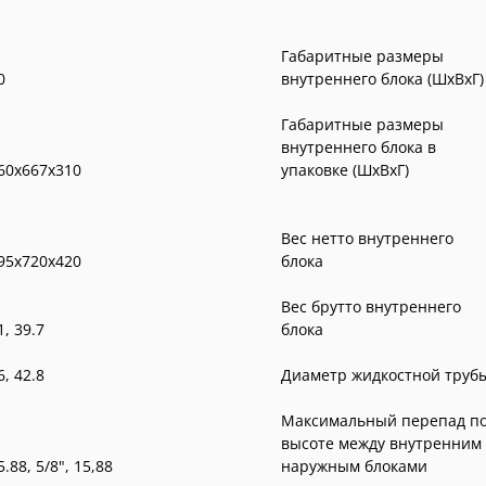
Габаритные размеры
0
внутреннего блока (ШxВxГ)
Габаритные размеры
внутреннего блока в
60x667x310
упаковке (ШxВxГ)
Вес нетто внутреннего
95x720x420
блока
Вес брутто внутреннего
41, 39.7
блока
46, 42.8
Диаметр жидкостной труб
Максимальный перепад п
высоте между внутренним
15.88, 5/8", 15,88
наружным блоками