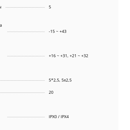
ы
5
а
-15 ~ +43
+16 ~ +31, +21 ~ +32
5*2,5, 5x2,5
20
IPX0 / IPX4