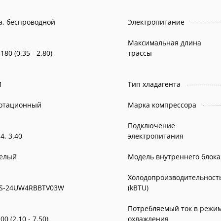
а, беспроводной
Электропитание
Максимальная длина
.180 (0.35 - 2.80)
трассы
1
Тип хладагента
отационный
Марка компрессора
Подключение
3.4, 3.40
электропитания
елый
Модель внутреннего блока
Холодопроизводительност
S-24UW4RBBTV03W
(kBTU)
Потребляемый ток в режи
.00 (2.10 - 7.50)
охлаждения