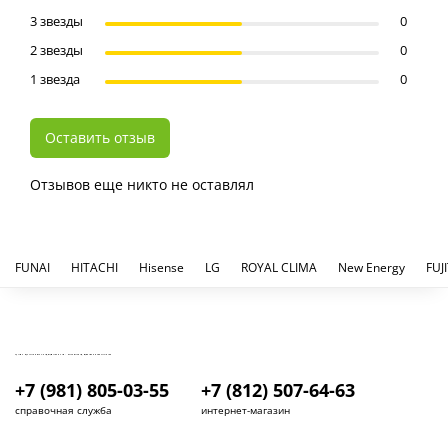
3 звезды
0
2 звезды
0
1 звезда
0
Оставить отзыв
Отзывов еще никто не оставлял
FUNAI
HITACHI
Hisense
LG
ROYAL CLIMA
New Energy
FUJ
КУПИТЬ И УСТАНОВИТЬ КОНДИЦИОНЕР В СПБ - МАГАЗИН КОНДИЦИОНЕРОВ FRESH AIR LIFE
+7 (981) 805-03-55
+7 (812) 507-64-63
справочная служба
интернет-магазин