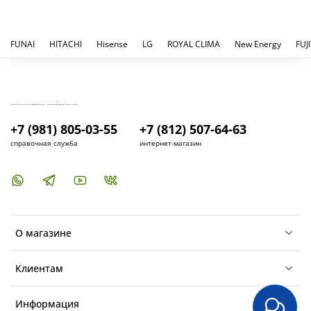
FUNAI
HITACHI
Hisense
LG
ROYAL CLIMA
New Energy
FUJ
КУПИТЬ И УСТАНОВИТЬ КОНДИЦИОНЕР В СПБ - МАГАЗИН КОНДИЦИОНЕРОВ FRESH AIR LIFE
+7 (981) 805-03-55
+7 (812) 507-64-63
справочная служба
интернет-магазин
О магазине
Клиентам
Информация