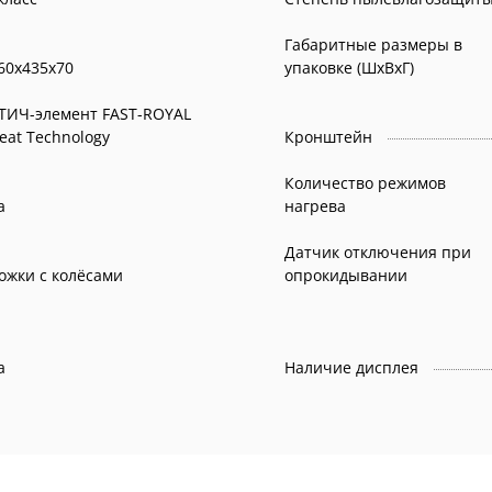
Габаритные размеры в
60x435x70
упаковке (ШxВxГ)
ТИЧ-элемент FAST-ROYAL
eat Technology
Кронштейн
Количество режимов
а
нагрева
Датчик отключения при
ожки с колёсами
опрокидывании
а
Наличие дисплея