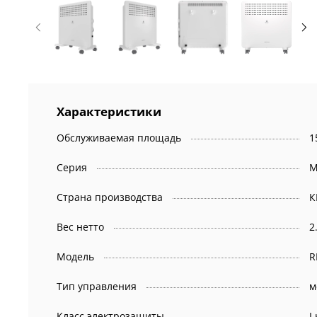
Характеристики
Обслуживаемая площадь
1
Серия
M
Страна производства
К
Вес нетто
2
Модель
R
Тип управления
м
Класс электрозащиты
I