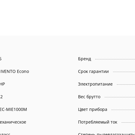
5
Бренд
IVENTO Econo
Срок гарантии
НР
Электропитание
.2
Вес брутто
EC-MIE1000M
Цвет прибора
еханическое
Потребляемый ток
 класс
Степень пылевлагозащит