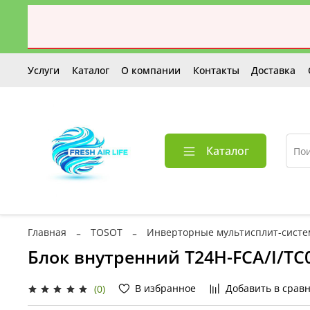
Услуги
Каталог
О компании
Контакты
Доставка
Каталог
Главная
TOSOT
Инверторные мультисплит-сист
Блок внутренний T24H-FCA/I/TC
В избранное
Добавить в срав
(0)