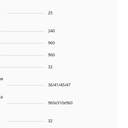
я
25
240
960
960
32
ия
36/41/45/47
ка
960х310х960
в
32