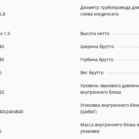
Диаметр трубопровода дл
5,8
слива конденсата
 х 1,5
Высота нетто
40
Ширина брутто
40
Глубина брутто
6
Вес брутто
Уровень звукового давлен
32
внутреннего блока
Упаковка внутреннего бло
40х240х840
(ШхВхГ)
Масса внутреннего блока 
6
упаковке