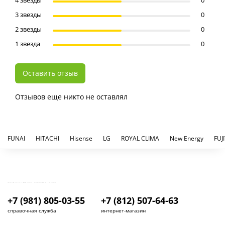
3 звезды
0
2 звезды
0
1 звезда
0
Оставить отзыв
Отзывов еще никто не оставлял
FUNAI
HITACHI
Hisense
LG
ROYAL CLIMA
New Energy
FUJ
КУПИТЬ И УСТАНОВИТЬ КОНДИЦИОНЕР В СПБ - МАГАЗИН КОНДИЦИОНЕРОВ FRESH AIR LIFE
+7 (981) 805-03-55
+7 (812) 507-64-63
справочная служба
интернет-магазин