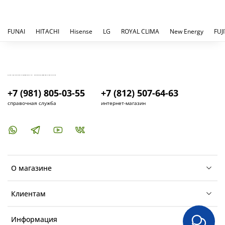
FUNAI
HITACHI
Hisense
LG
ROYAL CLIMA
New Energy
FUJ
КУПИТЬ И УСТАНОВИТЬ КОНДИЦИОНЕР В СПБ - МАГАЗИН КОНДИЦИОНЕРОВ FRESH AIR LIFE
+7 (981) 805-03-55
+7 (812) 507-64-63
справочная служба
интернет-магазин
О магазине
Клиентам
Информация