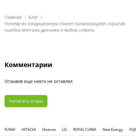
Главная
Блог
Почему из кондиционера пахнет канализацией: скрытая
ошибка монтажа дренажа и выбор сифона
Комментарии
Отзывов еще никто не оставлял
Написать отзыв
FUNAI
HITACHI
Hisense
LG
ROYAL CLIMA
New Energy
FUJ