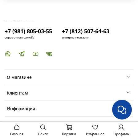
КУПИТЬ И УСТАНОВИТЬ КОНДИЦИОНЕР В СПБ - МАГАЗИН КОНДИЦИОНЕРОВ FRESH AIR LIFE
+7 (981) 805-03-55
+7 (812) 507-64-63
справочная служба
интернет-магазин
О магазине
Клиентам
Информация
Главная
Поиск
Корзина
Избранное
Профиль