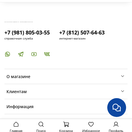
КУПИТЬ И УСТАНОВИТЬ КОНДИЦИОНЕР В СПБ - МАГАЗИН КОНДИЦИОНЕРОВ FRESH AIR LIFE
+7 (981) 805-03-55
+7 (812) 507-64-63
справочная служба
интернет-магазин
О магазине
Клиентам
Информация
Главная
Поиск
Корзина
Избранное
Профиль