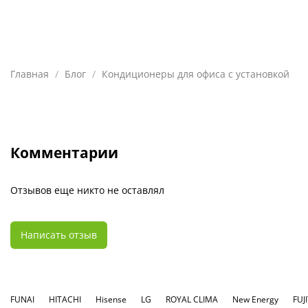
Главная
Блог
Кондиционеры для офиса с установкой
Комментарии
Отзывов еще никто не оставлял
Написать отзыв
FUNAI
HITACHI
Hisense
LG
ROYAL CLIMA
New Energy
FUJ