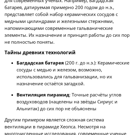
для современных ученых. Например, Багдадская
батарея, датируемая примерно 200 годом до н.э.,
представляет собой набор керамических сосудов с
медными цилиндрами и железными стержнями,
напоминающими современные гальванические
элементы. Их назначение и принцип работы до сих пор
не полностью поняты.
Тайны древних технологий
Багдадская батарея
(200 г. до н.э.): Керамические
сосуды с медью и железом, возможно,
использовались для гальванизации, но их
назначение остаётся загадкой.
Вентиляция пирамид
: Точные расчёты углов
воздуховодов (нацелены на звёзды Сириус и
Альнитак) до сих пор не объяснены
Другим примером является сложная система
вентиляции в пирамиде Хеопса. Несмотря на
многочисленные исследования, современные ученые