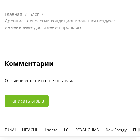
Главная
Блог
Древние технологии кондиционирования воздуха:
инженерные достижения прошлого
Комментарии
Отзывов еще никто не оставлял
Написать отзыв
FUNAI
HITACHI
Hisense
LG
ROYAL CLIMA
New Energy
FUJ