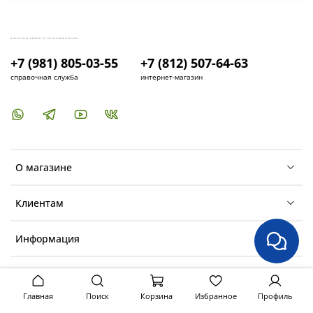
КУПИТЬ И УСТАНОВИТЬ КОНДИЦИОНЕР В СПБ - МАГАЗИН КОНДИЦИОНЕРОВ FRESH AIR LIFE
+7 (981) 805-03-55
+7 (812) 507-64-63
справочная служба
интернет-магазин
О магазине
Клиентам
Информация
Главная
Поиск
Корзина
Избранное
Профиль